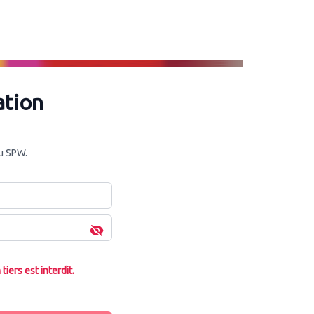
ation
du SPW.
iers est interdit.