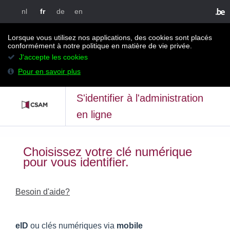
nl
fr
de
en
Lorsque vous utilisez nos applications, des cookies sont placés
conformément à notre politique en matière de vie privée.
J'accepte les cookies
Pour en savoir plus
S'identifier à l'administration
en ligne
Choisissez votre clé numérique
pour vous identifier.
Besoin d'aide?
eID
ou clés numériques via
mobile